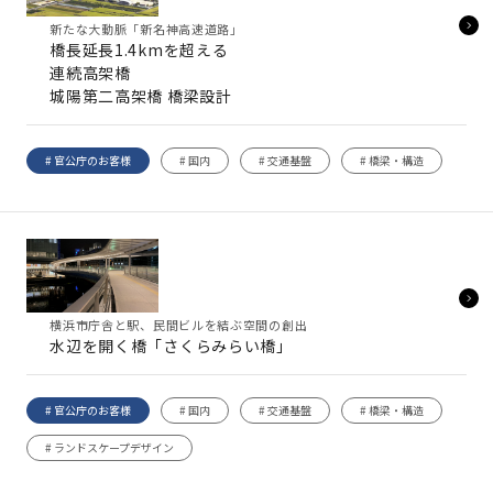
新たな大動脈「新名神高速道路」
橋長延長1.4kmを超える
連続高架橋
城陽第二高架橋 橋梁設計
# 官公庁のお客様
# 国内
# 交通基盤
# 橋梁・構造
横浜市庁舎と駅、民間ビルを結ぶ空間の創出
水辺を開く橋「さくらみらい橋」
# 官公庁のお客様
# 国内
# 交通基盤
# 橋梁・構造
# ランドスケープデザイン