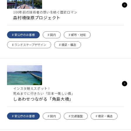
100年前の技術者の想いを紡ぐ歴史ロマン
森村橋復原プロジェクト
# 官公庁のお客様
# 国内
# 都市・地域
# ランドスケープデザイン
# 橋梁・構造
インスタ映えスポット！
死ぬまでに行きたい「日本一美しい橋」
しあわせつながる「角島大橋」
# 官公庁のお客様
# 国内
# 交通基盤
# 橋梁・構造