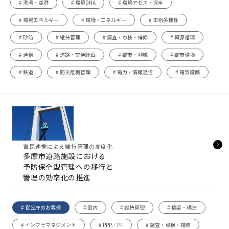
# 港湾・空港
# 環境DNA
# 環境アセス・保全
# 環境エネルギー
# 環境・エネルギー
# 生物多様性
# 砂防
# 維持管理
# 調査・点検・補修
# 資源循環
# 通信
# 道路・交通計画
# 都市・地域
# 都市環境
# 鉄道
# 防災危機管理
# 電力・情報通信
# 電気設備
官民連携による維持管理の高度化
多摩市道路施設における
予防保全型管理への移行と
管理の効率化の推進
# 官公庁のお客様
# 国内
# 維持管理
# 橋梁・構造
# インフラマネジメント
# PPP／PF
# 調査・点検・補修