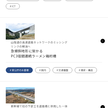
# ICT
山陰道の高速道路ネットワークのミッシング
リンクの解消へ
急傾斜地形に架かる
PC3径間連続ラーメン箱桁橋
# 官公庁のお客様
# 国内
# 交通基盤
# 橋梁・構造
新幹線で初の下部工を道路橋と併用した一体