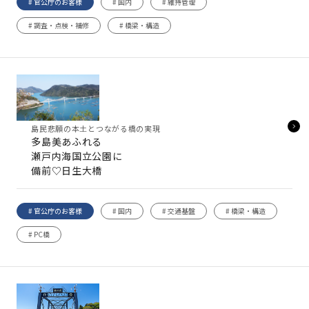
# 官公庁のお客様
# 国内
# 維持管理
# 調査・点検・補修
# 橋梁・構造
島民悲願の本土とつながる橋の実現
多島美あふれる
瀬戸内海国立公園に
備前♡日生大橋
# 官公庁のお客様
# 国内
# 交通基盤
# 橋梁・構造
# PC橋