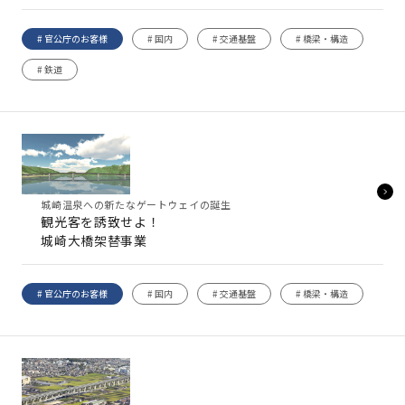
# 官公庁のお客様
# 国内
# 交通基盤
# 橋梁・構造
# 鉄道
城崎温泉への新たなゲートウェイの誕生
観光客を誘致せよ！
城崎大橋架替事業
# 官公庁のお客様
# 国内
# 交通基盤
# 橋梁・構造