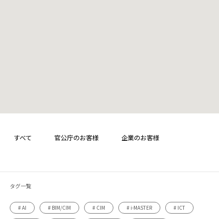
すべて
官公庁のお客様
企業のお客様
タグ一覧
# AI
# BIM/CIM
# CIM
# i-MASTER
# ICT