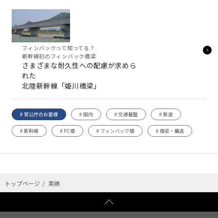
フィンバックって知ってる？
新幹線初のフィンバック橋梁
さまざまな耐久性への配慮が求めら
れた
北陸新幹線「姫川橋梁」
# 官公庁のお客様
# 国内
# 交通基盤
# 鉄道
# 新幹線
# PC橋
# フィンバック橋
# 橋梁・構造
トップページ
実績