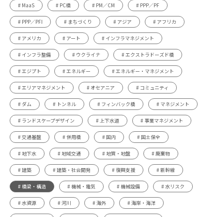
# MaaS
# PC橋
# PM／CM
# PPP／PF
# PPP／PFI
# まちづくり
# アジア
# アフリカ
# アメリカ
# アート
# インフラマネジメント
# インフラ整備
# ウクライナ
# エクストラドーズド橋
# エジプト
# エネルギー
# エネルギー・マネジメント
# エリアマネジメント
# オセアニア
# コミュニティ
# ダム
# トンネル
# フィンバック橋
# マネジメント
# ランドスケープデザイン
# 上下水道
# 事業マネジメント
# 交通基盤
# 併用橋
# 国内
# 国土保全
# 地下水
# 地域交通
# 地質・地盤
# 廃棄物
# 建築
# 建築・社会開発
# 復興支援
# 新幹線
# 橋梁・構造
# 機械・電気
# 機械設備
# 水リスク
# 水資源
# 河川
# 海外
# 海岸・海洋