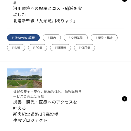
橋
河川環境への配慮とコスト縮減を実
現した
北陸新幹線「九頭竜川橋りょう」
# 官公庁のお客様
# 国内
# 交通基盤
# 橋梁・構造
# 鉄道
# PC橋
# 新幹線
# 併用橋
住民の安全・安心、観光活性化、救急医療サ
ービスの向上に貢献
災害・観光・医療へのアクセスを
叶える
新宮紀宝道路 JR高架橋
建設プロジェクト