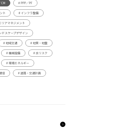
／CM
# PPP／PF
メント
# インフラ整備
 エリアマネジメント
ランドスケープデザイン
# 地域交通
# 地質・地盤
# 機械設備
# 水リスク
# 環境エネルギー
 通信
# 道路・交通計画