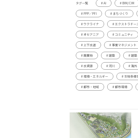
タグ一覧
# AI
# BIM/CIM
# PPP／PFI
# まちづくり
# ウクライナ
# エクストラドー
# オセアニア
# コミュニティ
# 上下水道
# 事業マネジメント
# 廃棄物
# 建築
# 建
# 水資源
# 河川
# 海外
# 環境・エネルギー
# 生物多様
# 都市・地域
# 都市環境