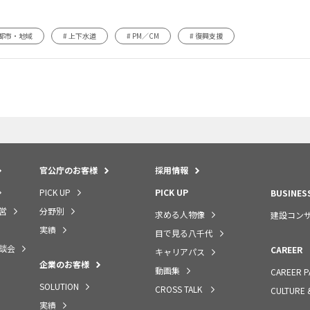
 都市・地域
# 上下水道
# PM／CM
# 復興支援
官公庁のお客様
採用情報
PICK UP
PICK UP
BUSINES
営
分野別
求める人物像
建設コン
実績
目で見る八千代
談会
CAREER
キャリアパス
企業のお客様
動画集
CAREER P
SOLUTION
CROSS TALK
CULTURE 
実績