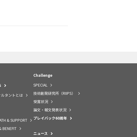
Challenge
SPECIAL
S
技術創発研究所（RIIPS）
サルタントとは
受賞状況
論文・報文発表状況
プレイバック60周年
ATH & SUPPORT
& BENEFIT
ニュース