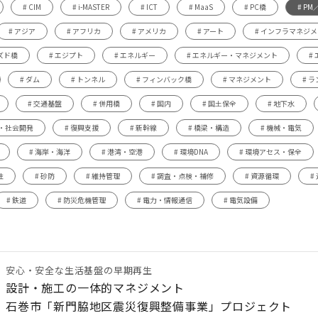
# CIM
# i-MASTER
# ICT
# MaaS
# PC橋
# PM
# アジア
# アフリカ
# アメリカ
# アート
# インフラマネジ
ズド橋
# エジプト
# エネルギー
# エネルギー・マネジメント
#
# ダム
# トンネル
# フィンバック橋
# マネジメント
# 
# 交通基盤
# 併用橋
# 国内
# 国土保全
# 地下水
築・社会開発
# 復興支援
# 新幹線
# 橋梁・構造
# 機械・電気
# 海岸・海洋
# 港湾・空港
# 環境DNA
# 環境アセス・保全
性
# 砂防
# 維持管理
# 調査・点検・補修
# 資源循環
#
# 鉄道
# 防災危機管理
# 電力・情報通信
# 電気設備
安心・安全な生活基盤の早期再生
設計・施工の一体的マネジメント
石巻市「新門脇地区震災復興整備事業」プロジェクト