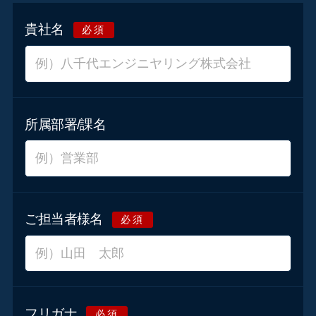
貴社名
必須
所属部署/課名
ご担当者様名
必須
フリガナ
必須