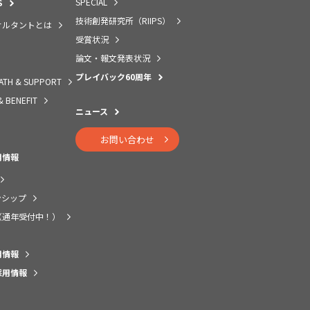
SPECIAL
S
技術創発研究所（RIIPS）
サルタントとは
受賞状況
論文・報文発表状況
プレイバック60周年
ATH & SUPPORT
& BENEFIT
ニュース
お問い合わせ
用情報
ンシップ
（通年受付中！）
用情報
採用情報