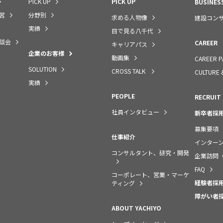
PICK UP
PICK UP
BUSINES
営
分野別
求める人物像
建設コン
実績
目で見る八千代
談会
CAREER
キャリアパス
企業のお客様
動画集
CAREER P
SOLUTION
CROSS TALK
CULTURE 
実績
PEOPLE
RECRUIT
社員インタビュー
新卒者採
募集要項
仕事紹介
インター
コンサルタント、研究・開発
企業訪問
FAQ
コーポレート、営業・マーケ
経験者採
ティング
障がい者
ABOUT YACHIYO