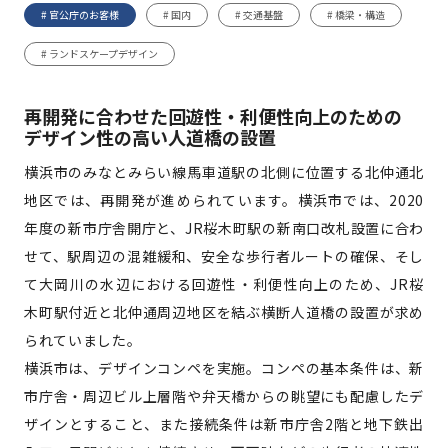
# 官公庁のお客様
# 国内
# 交通基盤
# 橋梁・構造
# ランドスケープデザイン
再開発に合わせた回遊性・利便性向上のための
デザイン性の高い人道橋の設置
横浜市のみなとみらい線馬車道駅の北側に位置する北仲通北
地区では、再開発が進められています。横浜市では、2020
年度の新市庁舎開庁と、JR桜木町駅の新南口改札設置に合わ
せて、駅周辺の混雑緩和、安全な歩行者ルートの確保、そし
て大岡川の水辺における回遊性・利便性向上のため、JR桜
木町駅付近と北仲通周辺地区を結ぶ横断人道橋の設置が求め
られていました。
横浜市は、デザインコンペを実施。コンペの基本条件は、新
市庁舎・周辺ビル上層階や弁天橋からの眺望にも配慮したデ
ザインとすること、また接続条件は新市庁舎2階と地下鉄出