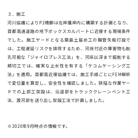
３．施工
河川協議によりP2橋脚は左岸護岸内に構築する計画となり、
首都高速道路の地下ボックスカルバートに近接する現場条件
でした。施工ヤードとなる築島土留め工の鋼管矢板打設で
は、工程遅延リスクを排除するため、河床付近の障害物も削
孔可能な「ジャイロプレス工法」を、河床以深まで掘削する
締切工では、確実な止水性を有する「ケコムケーシング工
法」を適用。首都高近接協議では、施工手順ごとにFEM解析
で変位量を算定し、安全性を確認しました。狭隘な作業ヤー
ドでの上部工架設は、沿道部をトラッククレーンベント工
法、渡河部を送り出し架設工法で計画しました。
※2020年9月時点の情報です。