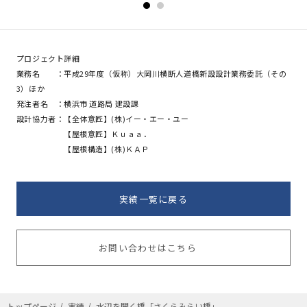
プロジェクト詳細
業務名 ：平成29年度（仮称）大岡川横断人道橋新設設計業務委託（その
3）ほか
発注者名 ：横浜市 道路局 建設課
設計協力者：【全体意匠】(株)イー・エー・ユー
【屋根意匠】Ｋｕａａ．
【屋根構造】(株)ＫＡＰ
実績一覧に戻る
お問い合わせはこちら
トップページ
実績
水辺を開く橋「さくらみらい橋」