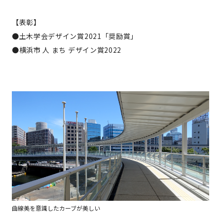
【表彰】
●土木学会デザイン賞2021「奨励賞」
●横浜市 人 まち デザイン賞2022
曲線美を意識したカーブが美しい
夜間