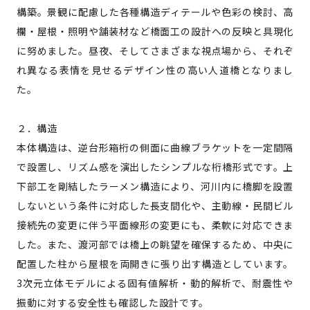
構築。景観に配慮した各種構造ディテールや色彩の検討、高
欄・屋根・照明や舗装材など橋面工の設計への反映と具現化
に努めました。昼夜、そしてさまざまな視点場から、それぞ
れ異なる表情を見せるデザイン性の高い人道橋となりまし
た。
２．構造
本体構造は、逆台形箱桁の側面に曲線ブラケットを一定間隔
で設置し、リズム感を演出したシンプルな桁橋形式です。上
下部工を剛結したラーメン構造により、河川内に橋脚を設置
しないという条件に対応した長支間化や、主動線・民間ビル
接続先の変更に伴う平面線形の変更にも、柔軟に対応できま
した。また、渡河部では橋上の眺望を確保するため、中央に
配置した柱から屋根を両開きに張り出す構造としています。
3次元立体モデルによる固有値解析・動的解析で、耐震性や
振動に対する安全性も確認した設計です。