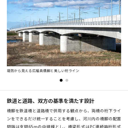
堤防から見える広幅員橋脚と美しい桁ライン
迫
鉄道と道路、双方の基準を満たす設計
橋脚を鉄道橋と道路橋で併用する観点から、両橋の桁下ライ
ンをできるだけ統一することを考慮し、河川内の橋脚の配置
間隔は支間65mの中規模とし、橋梁形式はPC連続箱桁形式