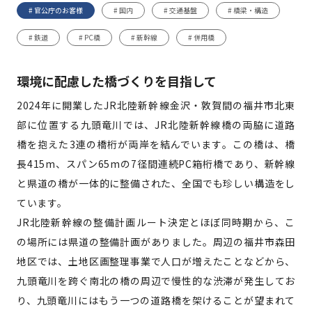
# 官公庁のお客様
# 国内
# 交通基盤
# 橋梁・構造
# 鉄道
# PC橋
# 新幹線
# 併用橋
環境に配慮した橋づくりを目指して
2024年に開業したJR北陸新幹線金沢・敦賀間の福井市北東
部に位置する九頭竜川では、JR北陸新幹線橋の両脇に道路
橋を抱えた3連の橋桁が両岸を結んでいます。この橋は、橋
長415m、スパン65mの7径間連続PC箱桁橋であり、新幹線
と県道の橋が一体的に整備された、全国でも珍しい構造をし
ています。
JR北陸新幹線の整備計画ルート決定とほぼ同時期から、こ
の場所には県道の整備計画がありました。周辺の福井市森田
地区では、土地区画整理事業で人口が増えたことなどから、
九頭竜川を跨ぐ南北の橋の周辺で慢性的な渋滞が発生してお
り、九頭竜川にはもう一つの道路橋を架けることが望まれて