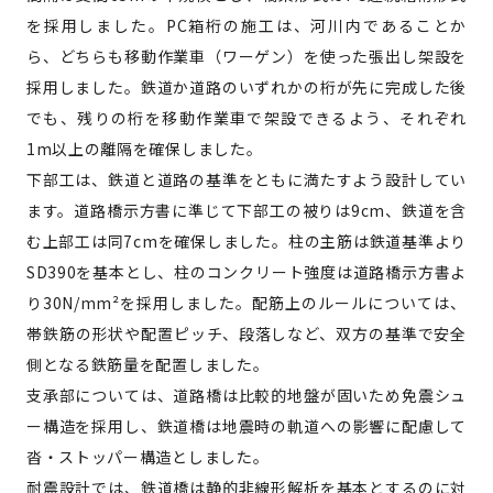
を採用しました。PC箱桁の施工は、河川内であることか
ら、どちらも移動作業車（ワーゲン）を使った張出し架設を
採用しました。鉄道か道路のいずれかの桁が先に完成した後
でも、残りの桁を移動作業車で架設できるよう、それぞれ
1m以上の離隔を確保しました。
下部工は、鉄道と道路の基準をともに満たすよう設計してい
ます。道路橋示方書に準じて下部工の被りは9cm、鉄道を含
む上部工は同7cmを確保しました。柱の主筋は鉄道基準より
SD390を基本とし、柱のコンクリート強度は道路橋示方書よ
り30N/mm²を採用しました。配筋上のルールについては、
帯鉄筋の形状や配置ピッチ、段落しなど、双方の基準で安全
側となる鉄筋量を配置しました。
支承部については、道路橋は比較的地盤が固いため免震シュ
ー構造を採用し、鉄道橋は地震時の軌道への影響に配慮して
沓・ストッパー構造としました。
耐震設計では、鉄道橋は静的非線形解析を基本とするのに対