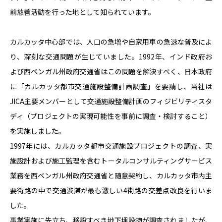
前慈善活動を行った地として知られています。
カルカッタ中心部では、人口の急増や自家用車の急速な普及によ
り、深刻な交通問題が生じていました。
1992
年、インド政府お
よび西ベンガル州政府交通省はこの問題を解決すべく、日本政府
に「カルカッタ都市交通施設整備計画調査」を要請し、当社は
JICA
主要メンバーとして交通施設整備計画のフィジビリティスタ
ディ（プロジェクトの実現可能性を事前に調査・検討すること）
を実施しました。
1997年には、カルカッタ都市交通施設プロジェクトの調査、実
施設計および施工監理を含むトータルコンサルティングサービス
業務を西ベンガル州政府交通省と随意契約し、カルカッタ市内主
要街路の中で交通渋滞が最も激しい
4
街路の交差点改良を行いま
した。
事業実施に先立ち、移設すべき地下埋設物が調査されましたが、