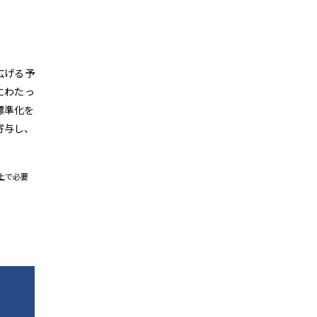
広げる予
にわたっ
標準化を
寄与し、
上で必要