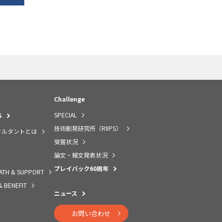
Challenge
SPECIAL
S
技術創発研究所（RIIPS）
サルタントとは
受賞状況
論文・報文発表状況
プレイバック60周年
ATH & SUPPORT
& BENEFIT
ニュース
お問い合わせ