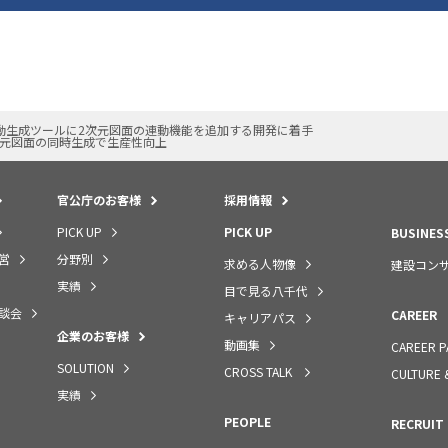
ル自動生成ツールに2次元図面の連動機能を追加する開発に着手
次元図面の同時生成で生産性向上
官公庁のお客様
採用情報
PICK UP
PICK UP
BUSINES
営
分野別
求める人物像
建設コン
実績
目で見る八千代
談会
CAREER
キャリアパス
企業のお客様
動画集
CAREER P
SOLUTION
CROSS TALK
CULTURE 
実績
PEOPLE
RECRUIT