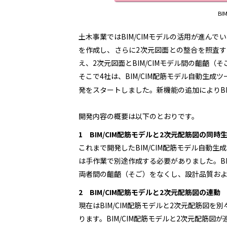
B
土木事業ではBIM/CIMモデルの活用が進んで
を作成し、さらに2次元図面との整合を照査
え、2次元図面とBIM/CIMモデル間の齟齬
そこで4社は、BIM/CIM配筋モデル自動生成ツ
発をスタートしました。新機能の追加によりBI
開発内容の概要は以下のとおりです。
1
BIM/CIM配筋モデルと2次元配筋図の同時
これまで開発したBIM/CIM配筋モデル自動生
は手作業で別途作成する必要がありました。BI
両者間の齟齬（そご）をなくし、設計品質およ
2
BIM/CIM配筋モデルと2次元配筋図の連動
現在は
BIM/CIM
配筋モデルと
2
次元配筋図を別
ります。
BIM/CIM
配筋モデルと
2
次元配筋図が