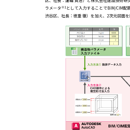
区、社長：蓮輪 賢治）と株式会社建設技術研
※1
ラメータ
として入力することでBIM/CIM配
渋谷区、社長：徳重 徹）を加え、2次元図面