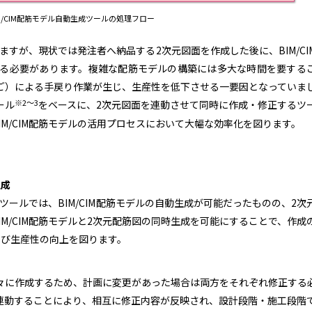
IM/CIM配筋モデル自動生成ツールの処理フロー
いますが、現状では発注者へ納品する2次元図面を作成した後に、BIM/CI
する必要があります。複雑な配筋モデルの構築には多大な時間を要する
（そご）による手戻り作業が生じ、生産性を低下させる一要因となっていま
※2～3
ール
をベースに、2次元図面を連動させて同時に作成・修正するツ
M/CIM配筋モデルの活用プロセスにおいて大幅な効率化を図ります。
生成
成ツールでは、BIM/CIM配筋モデルの自動生成が可能だったものの、
2
次
M/CIM配筋モデルと2次元配筋図の同時生成を可能にすることで、作成
び生産性の向上を図ります。
々に作成するため、計画に変更があった場合は両方をそれぞれ修正する
連動することにより、相互に修正内容が反映され、設計段階・施工段階