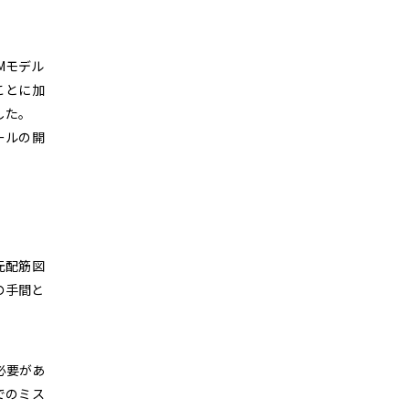
Mモデル
ことに加
した。
ールの開
元配筋図
の手間と
必要があ
でのミス