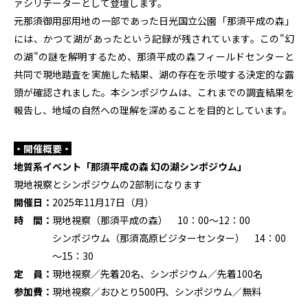
ァシリテーターとして登壇します。
元那須御用邸用地の一部であった日光国立公園「那須平成の森」
には、かつて湖があったという記録が残されています。この"幻
の湖"の謎を解明するため、那須平成の森フィールドセンターと
共同で現地踏査を実施した結果、湖の存在を示唆する決定的な露
頭が確認されました。本シンポジウムは、これまでの調査結果を
報告し、地域の自然への理解を深めることを目的としています。
・開催概要・
地質系イベント「那須平成の森 幻の湖シンポジウム」
現地視察とシンポジウムの
2
部制になります
開催日：
2025年
11
月
17
日（月）
時 間：
現地視察（那須平成の森） 10：
00
～
12
：
00
シンポジウム（那須高原ビジターセンター） 14：
00
～
15
：
30
定 員：
現地視察／先着
20
名、シンポジウム／先着
100
名
参加費：
現地視察／おひとり
500
円、シンポジウム／無料