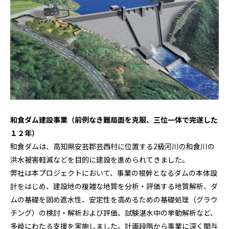
和食ダム建設事業（前例なき難局面を克服、三位一体で完遂した
１２年）
和食ダムは、高知県安芸郡芸西村に位置する2級河川の和食川の
洪水被害軽減などを目的に建設を進められてきました。
弊社は本プロジェクトにおいて、事業の根幹となるダムの本体設
計をはじめ、建設地の複雑な地質を分析・評価する地質解析、ダ
ムの基礎を固め遮水性、安定性を高めるための基礎処理（グラウ
チング）の検討・解析および評価、試験湛水中の挙動解析など、
多岐にわたる支援を実施しました。計画段階から事業に深く関与