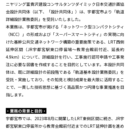
ニヤリング富貴沢建設コンサルタンツダイミック日本交通計画協
会設計共同体（以下、「設計共同体」）は、宇都宮市より「軌道
詳細設計業務委託」を受託いたしました。
本業務は、宇都宮市が掲げる「ネットワーク型コンパクトシティ
（NCC）」の形成および「スーパースマートシティ」の実現に向
けた基幹公共交通ネットワーク構築の重要施策である、LRT西側
延伸区間（JR宇都宮駅東口停留場～教育会館前付近、延長約
4.9km）について、詳細設計を行い、工事施行認可申請や工事発
注に必要な図書を作成することを目的としています。本設計共同
体は、既に詳細設計の前段階である「軌道基本設計業務委託」を
受託・実施しており、その知見と検討成果を最大限に活用するこ
とで、一貫した技術思想に基づく高品質かつ円滑な事業推進を目
指します。
・業務の背景と目的・
宇都宮市では、2023年8月に開業したLRT東側区間に続き、JR宇
都宮駅東口停留所から教育会館前付近までのLRT延伸計画を進め