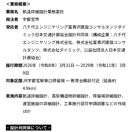
＜業務概要＞
業務名
軌道詳細設計業務委託
発注者
宇都宮市
受託者
八千代エンジニヤリング富貴沢建設コンサルタンツダイ
ミック日本交通計画協会設計共同体（構成企業：八千代
エンジニヤリング株式会社、株式会社富貴沢建設コンサ
ルタンツ、株式会社ダイミック、公益社団法人日本交通
計画協会）
履行期間
2026年（令和
8
年）
3
月
31
日 ～
2029
年（令和
11
年）
3
月
9
日
対象区間
JR宇都宮駅東口停留場 ～ 教育会館前付近（延長約
4.9km
）
実施内容
軌道詳細設計、高架構造物詳細設計、停留場詳細設計、
運営施設の詳細設計、工事施行認可申請図書などの作成
ほか
・設計共同体について・