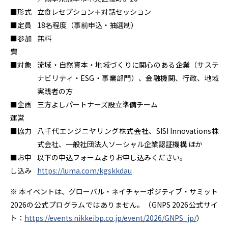
■形式
立食レセプション＋対話セッション
■定員
18名程度（事前申込・抽選制）
■参加
無料
費
■対象
流域・自然資本・地域づくりに関心のある企業（サステ
ナビリティ・ESG・事業部門）、金融機関、行政、地域
実践者の方
■企画
三方よしパートナーズ設立準備チーム
運営
■協力
八千代エンジニヤリング株式会社、SISI Innovations株
式会社、一般社団法人ソーシャル企業認証機構 ほか
■お申
以下の申込フォームよりお申し込みください。
し込み
https://luma.com/kgskkdau
※ 本イベントは、グローバル・ネイチャーポジティブ・サミット
2026の公式プログラムではありません。（GNPS 2026公式サイ
ト：
https://events.nikkeibp.co.jp/event/2026/GNPS_jp/
）