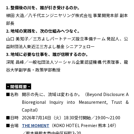
1. 整備後の川を、誰が引き受けるのか。
植田 大造／八千代エンジニヤリング株式会社 事業開発本部 副本
部長
2. 地域の実践を、次の仕組みへつなぐ。
山口 美知子／三方よしパートナーズ設立準備チーム 発起人、公
益財団法人東近江三方よし基金 シニアフェロー
3. 地域に必要な仕事を、誰が信頼するのか。
深尾 昌峰／一般社団法人ソーシャル企業認証機構 代表理事、龍
谷大学副学長・政策学部教授
・開催概要・
■名称
開示の先に、流域は変わるか。（Beyond Disclosure: A
Bioregional Inquiry into Measurement, Trust &
Capital）
■日時
2026年7月14日（火）18:30受付開始／19:00〜21:00
■会場
THE MOMENT
（KOKO HOTEL Premier 熊本 14F）
／熊本県熊本市中央区桜町3-20