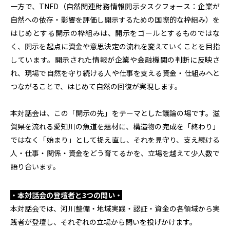
一方で、TNFD（自然関連財務情報開示タスクフォース：企業が
自然への依存・影響を評価し開示するための国際的な枠組み）を
はじめとする開示の枠組みは、開示をゴールとするものではな
く、開示を起点に資金や意思決定の流れを変えていくことを目指
しています。開示された情報が企業や金融機関の判断に反映さ
れ、現場で自然を守り続ける人や仕事を支える資金・仕組みへと
つながることで、はじめて自然の回復が実現します。
本対話会は、この「開示の先」をテーマとした議論の場です。滋
賀県を流れる愛知川の魚道を題材に、構造物の完成を「終わり」
ではなく「始まり」として捉え直し、それを見守り、支え続ける
人・仕事・関係・資金をどう育てるかを、立場を越えて少人数で
語り合います。
・本対話会の登壇者と3つの問い・
本対話会では、河川整備・地域実践・認証・資金の各領域から実
践者が登壇し、それぞれの立場から問いを投げかけます。