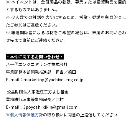
※ 本イベントは、金融商品の勧誘、募集または投資助言を目的
とするものではありません。
※ 少人数での対話を大切にするため、営業・勧誘を主目的とし
たご参加はご遠慮ください。
※ 報道関係者による取材をご希望の場合は、末尾のお問い合わ
せ先まで事前にご連絡ください。
・本件に関するお問い合わせ・
八千代エンジニヤリング株式会社
事業開発本部開発推進部 担当／鴇田
E-mail：marketing@yachiyo-eng.co.jp
公益財団法人東近江三方よし基金
業務執行理事兼事務局長／西村
E-mail：3poyoshi.kikin@gmail.com
※
個人情報保護方針
の取り扱いに同意の上送信してください