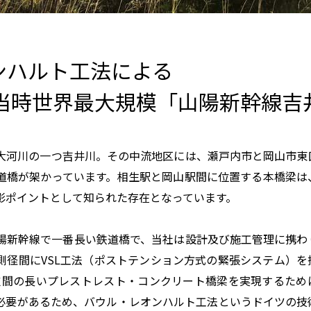
ンハルト工法による
当時世界最大規模「山陽新幹線吉
大河川の一つ吉井川。その中流地区には、瀬戸内市と岡山市東
道橋が架かっています。相生駅と岡山駅間に位置する本橋梁は
影ポイントとして知られた存在となっています。
陽新幹線で一番長い鉄道橋で、当社は設計及び施工管理に携わ
側径間に
VSL
工法（ポストテンション方式の緊張システム）を
支間の長いプレストレスト・コンクリート橋梁を実現するため
必要があるため、バウル・レオンハルト工法というドイツの技