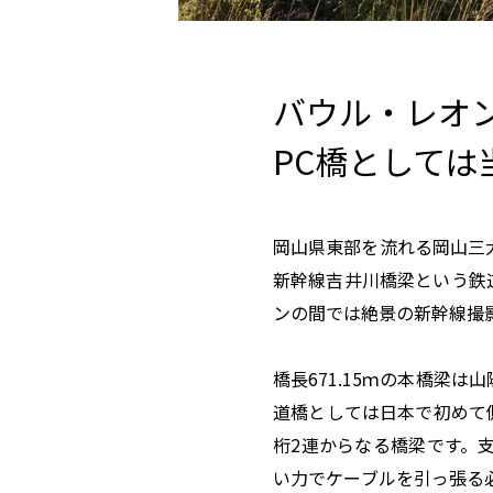
バウル・レオ
PC
橋としては
岡山県東部を流れる岡山三
新幹線吉井川橋梁という鉄
ンの間では絶景の新幹線撮
橋長
671.15
ｍの本橋梁は山
道橋としては日本で初めて
桁
2
連からなる橋梁です。
い力でケーブルを引っ張る