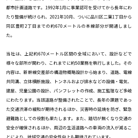
都市計画道路です。1992年1月に事業認可を受けてから長年にわ
たり整備が続けられ、2021年10月、ついに品川区二葉1丁目から
同区豊町2丁目までの約670メートルの本線部分が開通しまし
た。
当社は、上記約670メートル区間の全域において、設計などで
様々な部所が関わり、これまでに約50業務を執行しました。その
内容は、新幹線交差部の構造物概略設計から始まり、道路、電線
共同溝、立体横断施設、トンネルおよび排水などの設備・電気、
建屋、児童公園の設計、パンフレットの作成、施工監理など多岐
にわたります。当該道路が整備されたことで、長年の課題であっ
た交通渋滞の緩和が期待されるほか、災害時の延焼を防ぎ、緊急
避難路としての役割も果たします。また、踏切が無くなり交通の
安全が確保されるほか、周辺の生活道路への車両の流入が減るこ
とにより、地域交通の安全性向上も期待されています。