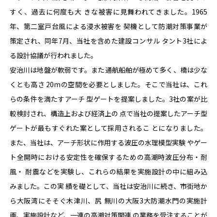
すく、過去に何度も大 きな被害に見舞われてきました。1965
年、第二室戸台風による浸水被害を 契機として防潮対策事業が
策定され、同年7月、当社を含めた建設コンサル タント3社によ
る設計協議が行われました。
安治川は地盤が軟弱です。また通航船舶が極めて多く、橋は少な
くとも高さ 20mの空間を必要としました。そこで当社は、これ
らの条件を満たすアーチ 型ゲートを提案しました。3社の案が比
較検討され、構造上および経済上の 点で当社の提案したアーチ型
ゲートが最もすぐれた案として採用されるこ とになりました。
また、当社は、アーチ形状に作用する波圧の水理模型実験 やゲー
ト全開時における安定性を確保するための高潮時波圧分布・耐
風・ 耐震などを実験し、これらの結果を実施設計の中に組み込
みました。この実 績を礎として、当社は安治川に続き、市街地か
ら大阪湾にそそぐ木津川、尻 無川の大阪3大防潮水門の実施計
画、実施設計など、一連の高潮対策関連 の業務を受注することが