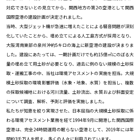
対応できないとの見立てから、関西地方の第2の空港として関西
国際空港の建設計画が決定されました。
当時、大型ジェット機が急速に増えたことによる騒音問題が深刻
化していたことから、埋め立てによる人工島方式が採用となり、
大阪湾南東部の泉州沖約5キロの海上に新空港の建設が決まりま
した。建設にあたっては、一期計画だけでも約15億㎥にのぼる大
量の埋め立て用土砂が必要となり、過去に例のない規模の土砂採
取・運搬工事の中、当社は環境アセスメントの実施を担当。大規
模土砂採取の環境影響評価（水象・地象、水質）を担当し、複数
の採取候補地における河川流量、土砂流出、水質および斜面安定
について調査、解析、予測と評価を実施しました。
私たちが知恵を絞り実現させた、日本屈指の大規模土砂採取に係
わる環境アセスメント業務を経て1994年9月に開港した関西国際
空港は、完全24時間運用の眠らない空港として、2019年には年
間約3千万人を超え、多くの人々に利用されています。