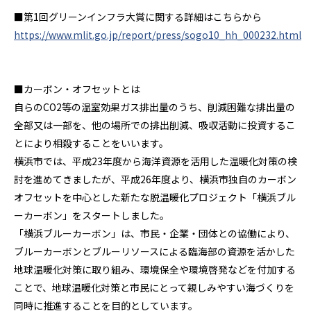
■第
1
回グリーンインフラ大賞に関する詳細はこちらから
https://www.mlit.go.jp/report/press/sogo10_hh_000232.html
■カーボン・オフセットとは
自らの
CO2
等の温室効果ガス排出量のうち、削減困難な排出量の
全部又は一部を、他の場所での排出削減、吸収活動に投資するこ
とにより相殺することをいいます。
横浜市では、平成
23
年度から海洋資源を活用した温暖化対策の検
討を進めてきましたが、平成
26
年度より、横浜市独自のカーボン
オフセットを中心とした新たな脱温暖化プロジェクト「横浜ブル
ーカーボン」をスタートしました。
「横浜ブルーカーボン」は、市民・企業・団体との協働により、
ブルーカーボンとブルーリソースによる臨海部の資源を活かした
地球温暖化対策に取り組み、環境保全や環境啓発などを付加する
ことで、地球温暖化対策と市民にとって親しみやすい海づくりを
同時に推進することを目的としています。