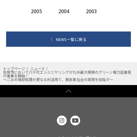
2005
2004
2003
NEWS一覧に戻る
トップページ
ニュース
佐賀市において八千代エンジニヤリングが九州最大規模のグリーン電力証書発
行事業を開始！
～ごみの焼却処理の更なる利活用で、脱炭素社会の実現を目指す～