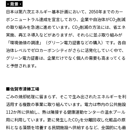
・背景・
日本は第六次エネルギー基本計画において、
2050
年までのカー
ボンニュートラル達成を宣言しており、企業や自治体が
CO
削減
2
の取り組みを急速に進めています。
CO
削減の方法には、省エネ
2
実施、再エネ導入などがありますが、それらに並ぶ取り組みが
「環境価値の調達」（グリーン電力証書などの購入）です。各自
治体レベルでゼロカーボンシティがさらに活発化していく中で、
グリーン電力証書は、企業だけでなく個人の需要も高まってくる
と予想されます。
■佐賀市清掃工場
ごみの焼却処理に留まらず、そこで生み出されたエネルギーを利
活用する複数の事業に取り組んでいます。電力は市内の公共施設
112
か所に供給し、熱は隣接する健康運動センターの温水プール
用に利用しています。更に発生した
CO
を分離回収し化粧品の原
2
料となる藻類を培養する民間施設へ供給するなど、全国的にも最