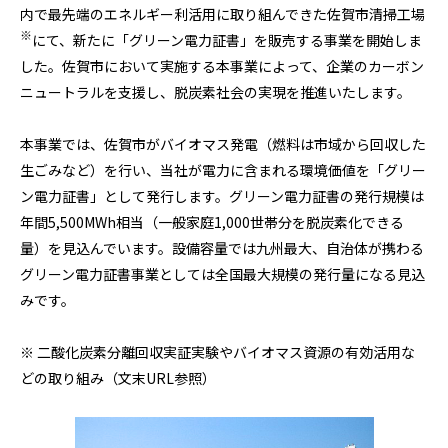
内で最先端のエネルギー利活用に取り組んできた佐賀市清掃工場
※
にて、新たに「グリーン電力証書」を販売する事業を開始しま
した。佐賀市において実施する本事業によって、企業のカーボン
ニュートラルを支援し、脱炭素社会の実現を推進いたします。
本事業では、佐賀市がバイオマス発電（燃料は市域から回収した
生ごみなど）を行い、当社が電力に含まれる環境価値を「グリー
ン電力証書」として発行します。グリーン電力証書の発行規模は
年間
5,500MWh
相当（一般家庭1,000世帯分を脱炭素化できる
量）を見込んでいます。設備容量では九州最大、自治体が携わる
グリーン電力証書事業としては全国最大規模の発行量になる見込
みです。
※ 二酸化炭素分離回収実証実験やバイオマス資源の有効活用な
どの取り組み（文末
URL
参照）