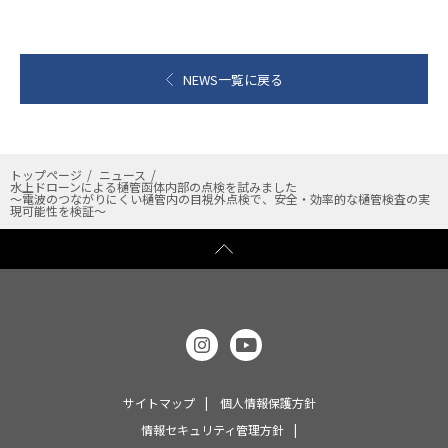
NEWS一覧に戻る
トップページ
ニュース
水上ドローンによる樋管函体内部の点検を試みました
～電波のつながりにくい樋管内の目視外点検で、安全・効率的な樋管検査の実
現可能性を検証～
サイトマップ
個人情報保護方針
情報セキュリティ管理方針