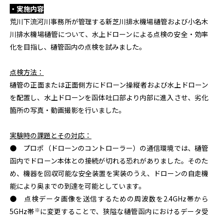
・実施内容
荒川下流河川事務所が管理する新芝川排水機場樋管および小名木
川排水機場樋管について、水上ドローンによる点検の安全・効率
化を目指し、樋管函内の点検を試みました。
点検方法：
樋管の正面または正面側方にドローン操縦者および水上ドローン
を配置し、水上ドローンを函体吐口部より内部に進入させ、劣化
箇所の写真・動画撮影を行いました。
実験時の課題とその対応：
● プロポ（ドローンのコントローラー）の通信環境では、樋管
函内でドローン本体との接続が切れる恐れがありました。そのた
め、機器を回収可能な安全装置を実装のうえ、ドローンの自走機
能により奥までの到達を可能としています。
● 点検データ画像を送信するための周波数を2.4GHz帯から
※
5GHz帯
に変更することで、狭隘な樋管函内におけるデータ受