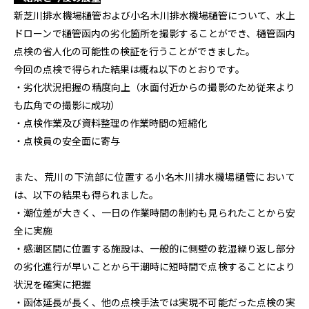
新芝川排水機場樋管および小名木川排水機場樋管について、水上
ドローンで樋管函内の劣化箇所を撮影することができ、樋管函内
点検の省人化の可能性の検証を行うことができました。
今回の点検で得られた結果は概ね以下のとおりです。
・劣化状況把握の精度向上（水面付近からの撮影のため従来より
も広角での撮影に成功）
・点検作業及び資料整理の作業時間の短縮化
・点検員の安全面に寄与
また、荒川の下流部に位置する小名木川排水機場樋管において
は、以下の結果も得られました。
・潮位差が大きく、一日の作業時間の制約も見られたことから安
全に実施
・感潮区間に位置する施設は、一般的に側壁の乾湿繰り返し部分
の劣化進行が早いことから干潮時に短時間で点検することにより
状況を確実に把握
・函体延長が長く、他の点検手法では実現不可能だった点検の実