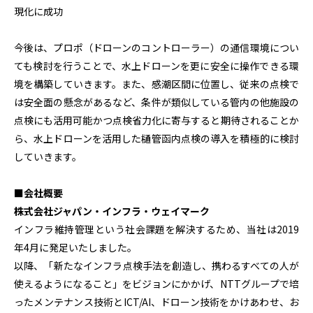
現化に成功
今後は、プロポ（ドローンのコントローラー）の通信環境につい
ても検討を行うことで、水上ドローンを更に安全に操作できる環
境を構築していきます。また、感潮区間に位置し、従来の点検で
は安全面の懸念があるなど、条件が類似している管内の他施設の
点検にも活用可能かつ点検省力化に寄与すると期待されることか
ら、水上ドローンを活用した樋管函内点検の導入を積極的に検討
していきます。
■会社概要
株式会社ジャパン・インフラ・ウェイマーク
インフラ維持管理という社会課題を解決するため、当社は2019
年4月に発足いたしました。
以降、「新たなインフラ点検手法を創造し、携わるすべての人が
使えるようになること」をビジョンにかかげ、NTTグループで培
ったメンテナンス技術とICT/AI、ドローン技術をかけあわせ、お