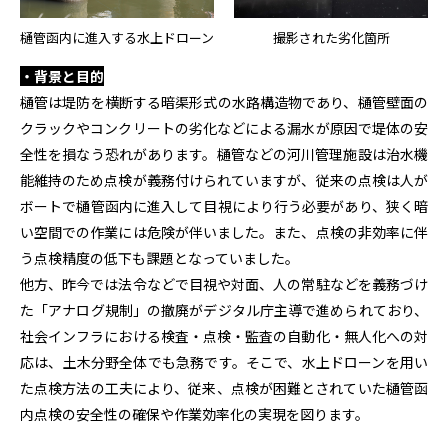
樋管函内に進入する水上ドローン
撮影された劣化箇所
・背景と目的
樋管は堤防を横断する暗渠形式の水路構造物であり、樋管壁面の
クラックやコンクリートの劣化などによる漏水が原因で堤体の安
全性を損なう恐れがあります。樋管などの河川管理施設は治水機
能維持のため点検が義務付けられていますが、従来の点検は人が
ボートで樋管函内に進入して目視により行う必要があり、狭く暗
い空間での作業には危険が伴いました。また、点検の非効率に伴
う点検精度の低下も課題となっていました。
他方、昨今では法令などで目視や対面、人の常駐などを義務づけ
た「アナログ規制」の撤廃がデジタル庁主導で進められており、
社会インフラにおける検査・点検・監査の自動化・無人化への対
応は、土木分野全体でも急務です。そこで、水上ドローンを用い
た点検方法の工夫により、従来、点検が困難とされていた樋管函
内点検の安全性の確保や作業効率化の実現を図ります。