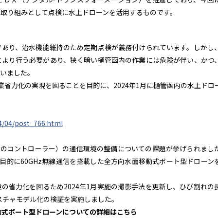
取り組みとして点検に水上ドローンを活用するものです。
であり、治水機能維持のため定期点検が義務付けられています。しかし
により行う必要があり、狭く暗い樋管函内の作業には危険が伴い、かつ
いました。
業省力化の実現を図ることを目的に、2024年1月に樋管函内の水上ドロ
4/04/post_766.html
ーンのコントローラー）の通信環境の整備についての課題が挙げられまし
を目的に60GHz無線通信を搭載した全方向水面移動式ボート型ドローン
の省力化を図るため2024年1月実施の撮影手法を更新し、ひび割れの
スチャモデル化の検証を実施しました。
移動式ボート型ドローンについての詳細はこちら