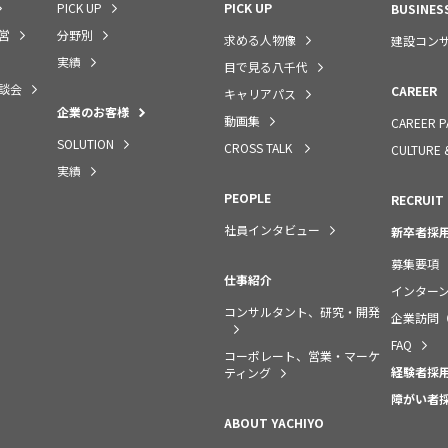
PICK UP
PICK UP
BUSINES
営
分野別
求める人物像
建設コン
実績
目で見る八千代
談会
CAREER
キャリアパス
企業のお客様
動画集
CAREER P
SOLUTION
CROSS TALK
CULTURE 
実績
PEOPLE
RECRUIT
社員インタビュー
新卒者採
募集要項
仕事紹介
インター
コンサルタント、研究・開発
企業訪問
FAQ
コーポレート、営業・マーケ
経験者採
ティング
障がい者
ABOUT YACHIYO