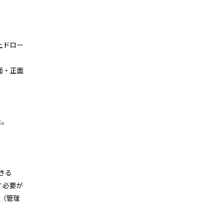
上ドロー
面・正面
た。
きる
す必要が
（管理