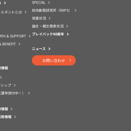
SPECIAL
S
技術創発研究所（RIIPS）
サルタントとは
受賞状況
論文・報文発表状況
プレイバック60周年
ATH & SUPPORT
& BENEFIT
ニュース
お問い合わせ
用情報
ンシップ
（通年受付中！）
用情報
採用情報