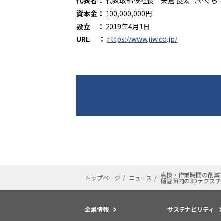
代表者：
代表取締役社長 矢倉 良太（やぐら 
資本金：
100,000,000円
設立 ：
2019年4月1日
URL ：
https://www.jiw.co.jp/
点検・作業時間の削減
トップページ
ニュース
樋管函内の3Dテクス
企業情報
サステナビリティ