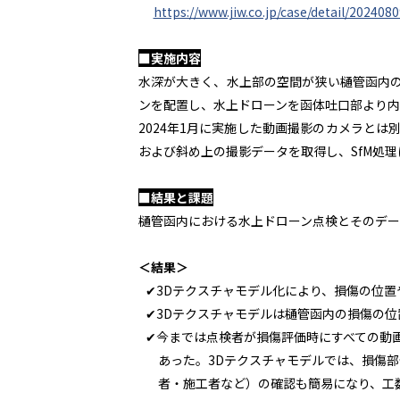
https://www.jiw.co.jp/case/detail/20240
■実施内容
水深が大きく、水上部の空間が狭い樋管函内
ンを配置し、水上ドローンを函体吐口部より
2024年1月に実施した動画撮影のカメラと
および斜め上の撮影データを取得し、SfM処
■結果と課題
樋管函内における水上ドローン点検とそのデー
＜結果＞
✔3Dテクスチャモデル化により、損傷の位
✔3Dテクスチャモデルは樋管函内の損傷の
✔今までは点検者が損傷評価時にすべての動
あった。3Dテクスチャモデルでは、損傷
者・施工者など）の確認も簡易になり、工