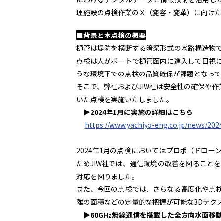
理施設の点検作業のＸ（変容・変革）に向けた
■背景と本点検の概要
樋管は堤防を横断する暗渠形式の水路構造物
点検は人がボートで樋管函内に進入して目視
うな環境下での点検の品質確保が課題となって
そこで、弊社およびJIW社は安全性の確保や作
いた点検を実施いたしました。
▶2024年1月に実施の詳細はこちら
https://www.yachiyo-eng.co.jp/news/202
2024年1月の点検においてはプロポ（ドロ
ためJIW社では、通信環境の改善を図ること
対応を図りました。
また、今回の点検では、さらなる高度化や点検
離の面積などの定量的な把握が可能な3Dテク
▶60GHz無線通信を搭載した全方向水面