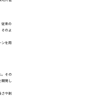
、従来の
、そのよ
ーンを用
た。その
を開発し
長さや剥