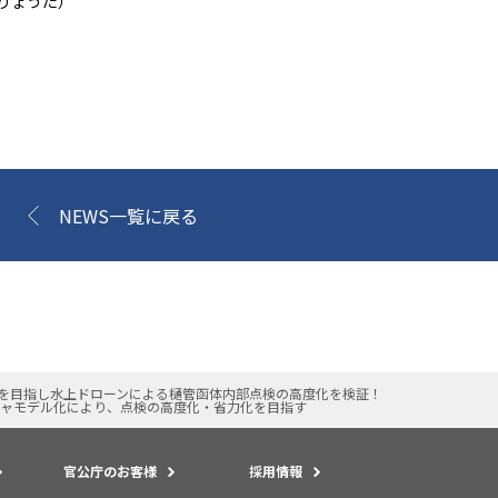
りょうた）
NEWS一覧に戻る
を目指し水上ドローンによる樋管函体内部点検の高度化を検証！
チャモデル化により、点検の高度化・省力化を目指す
官公庁のお客様
採用情報