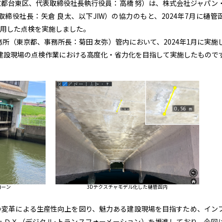
都台東区、代表取締役社長執行役員：高橋 努）は、株式会社ジャパン
締役社長：矢倉 良太、以下JIW）の協力のもと、2024年7月に樋管
用した点検を実施しました。
所（東京都、事務所長：菊田 友弥）管内において、2024年1月に実施
建設現場の点検作業における高度化・省力化を目指して実施したもので
ローン
3Dテクスチャモデル化した樋管函内
の変革による生産性向上を図り、魅力ある建設現場を目指すため、イン
 ＤＸ（デジタル･トランスフォーメーション）を推進しており、今回