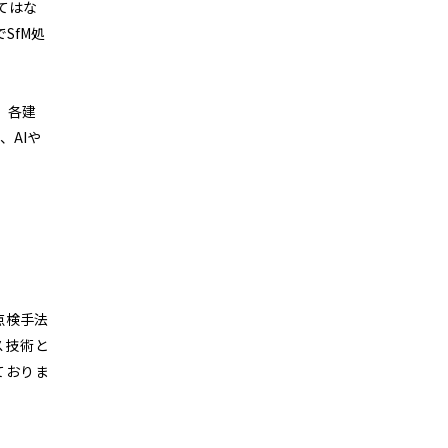
てはな
SfM処
、各建
AIや
点検手法
ス技術と
ておりま