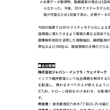
✔点検データ取得時、動画撮影の場合は1函
らなかった。今後、3Dテクスチャモデル化
理が可能なため1往復で済み、点検データ
今回の結果では3Dテクスチャモデル化による
設現場に導入できるよう環境の異なる函体でも
画像解析技術を活用した損傷抽出、継続監視が
弊社およびJIW社は、建設現場の点検のさら
■会社概要
株式会社ジャパン・インフラ・ウェイマーク
インフラ維持管理という社会課題を解決するた
を創造し、携わるすべての人が使えるように
ICT/AI、ドローン技術をかけあわせ、お
す。
所在地：
東京都港区六本木7丁目10-25 中島