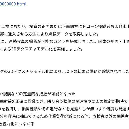
809000000.html
の点検にあたり、樋管の正面または正面側方にドローン操縦者および水
内部に進入させる方法により点検データを取得しました。
は別に、連続写真の撮影が可能なカメラを搭載しました。函体の側面・上
理による3Dテクスチャモデル化を実施しました。
タの3Dテクスチャモデル化により、以下の結果と課題が確認されまし
置や規模などの定量的な把握が可能となった
位置関係を正確に認識でき、隣り合う損傷の関連性や要因の推定が期待で
画を視聴し、損傷種類やその進行などを見落としが無いよう何度も見返
部分を容易に抽出できるため作業負荷軽減になる他、点検者以外の関係者
数省力化につながる