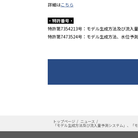
詳細は
こちら
・特許番号・
特許第
7354213
号：モデル生成方法及び流入
特許第
7473524
号：モデル生成方法、水位予
トップページ
ニュース
「モデル生成方法及び流入量予測システム」、「モ