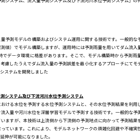
予測システム、流入量予測システム及び下流河川水位予測システム」の
入量予測モデルの構築およびシステム運用に関する技術です。一般的な
実測値）でモデル構築しますが、運用時には予測雨量を用いてダム流入
時でデータ環境に格差があります。そこで、モデル構築時から予測雨
を考慮したうえでダム流入量の予測誤差を最小化するアプローチにてモ
システムを開発しました
予測システム及び下流河川水位予測システム
における水位を予測する水位予測システムと、その水位予測結果を利用
む流入量や河川水位を深層学習モデルで予測する技術です。一般的な予
ていますが、本技術は上流側から下流側の予測地点に向かって予測結果
なっています。これにより、モデルネットワークの煩雑化回避や不確実
の延伸が可能になりました。