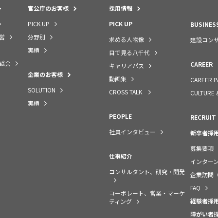
官公庁のお客様
採用情報
PICK UP
PICK UP
BUSINES
営
分野別
求める人物像
建設コン
実績
目で見る八千代
談会
CAREER
キャリアパス
企業のお客様
動画集
CAREER P
SOLUTION
CROSS TALK
CULTURE 
実績
PEOPLE
RECRUIT
社員インタビュー
新卒者採
募集要項
仕事紹介
インター
コンサルタント、研究・開発
企業訪問
FAQ
コーポレート、営業・マーケ
経験者採
ティング
障がい者