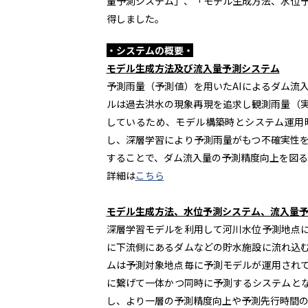
量予測システム」、「モデル生成方法、水位
得しました。
・システムの概要・
モデル生成方法及び流入量予測システム
予測雨量（予測値）を用いた
AI
によるダム流
ルは過去洪水の現象再現を追求し観測雨量（
しているため、モデル構築時とシステム運用
し、深層学習により予測雨量がもつ不確実性
することで、ダム流入量の予測精度向上を図る
詳細は
こちら
モデル生成方法、水位予測システム、流入量
深層学習モデルを利用して河川水位予測地点
に下流側にあるダムなどの貯水施設に流れ込
ムは予測対象地点毎に予測モデルが運用され
に繋げて一体かつ同時に予測するシステムと
し、より一層の予測精度向上や予測先行時間