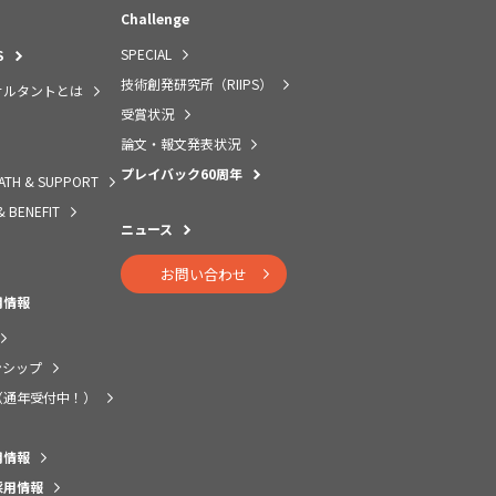
Challenge
SPECIAL
S
技術創発研究所（RIIPS）
サルタントとは
受賞状況
論文・報文発表状況
プレイバック60周年
ATH & SUPPORT
& BENEFIT
ニュース
お問い合わせ
用情報
ンシップ
（通年受付中！）
用情報
採用情報