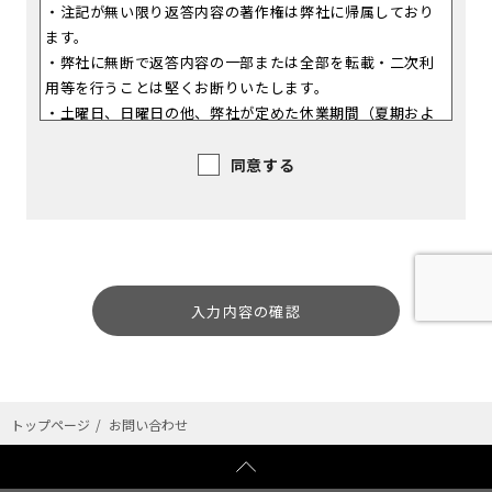
・注記が無い限り返答内容の著作権は弊社に帰属しており
ます。
・弊社に無断で返答内容の一部または全部を転載・二次利
用等を行うことは堅くお断りいたします。
・土曜日、日曜日の他、弊社が定めた休業期間（夏期およ
び年末年始等）に入力されたお問い合わせについては、休
業期間後の営業日以降にお問い合わせ内容を確認してから
同意する
の返答となります。
・ 16歳未満の方は、本人の保護者の同意を得た上で、お
問い合わせを入力してください。
・お問い合わせのご入力には、特殊記号・機種依存文字は
使用しないでください。正常に送信されない場合がありま
す。
＜お問い合わせフォームご利用者の個人情報に関するお取
り扱いについて＞
・ご入力いただいた個人情報は「お問い合わせ・ご質問へ
トップページ
お問い合わせ
の回答、情報提供のために使用させていただきます。
・ご入力いただいた個人情報の各項目は「お問い合わせ」
への回答・連絡以外には使用いたしません。