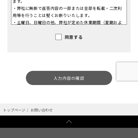
ます。
・弊社に無断で返答内容の一部または全部を転載・二次利
用等を行うことは堅くお断りいたします。
・土曜日、日曜日の他、弊社が定めた休業期間（夏期およ
び年末年始等）に入力されたお問い合わせについては、休
業期間後の営業日以降にお問い合わせ内容を確認してから
同意する
の返答となります。
・ 16歳未満の方は、本人の保護者の同意を得た上で、お
問い合わせを入力してください。
・お問い合わせのご入力には、特殊記号・機種依存文字は
使用しないでください。正常に送信されない場合がありま
す。
＜お問い合わせフォームご利用者の個人情報に関するお取
り扱いについて＞
・ご入力いただいた個人情報は「お問い合わせ・ご質問へ
トップページ
お問い合わせ
の回答、情報提供のために使用させていただきます。
・ご入力いただいた個人情報の各項目は「お問い合わせ」
への回答・連絡以外には使用いたしません。
・ご入力いただいた個人情報の内容はSSLにより暗号化さ