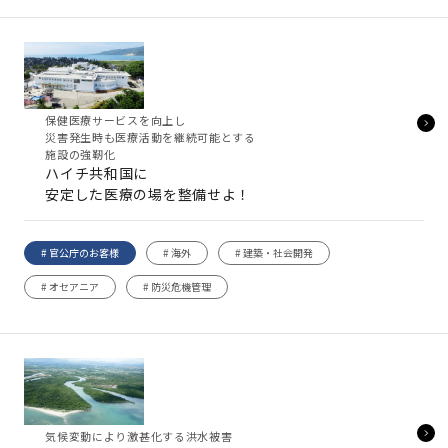
保健医療サービスを向上し
災害発生時も医療活動を継続可能とする
施設の強靭化
ハイチ共和国に
安定した医療の場を整備せよ！
# 官公庁のお客様
# 海外
# 建築・社会開発
# オセアニア
# 防災危機管理
気候変動により激甚化する洪水被害