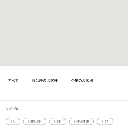
すべて
官公庁のお客様
企業のお客様
タグ一覧
# AI
# BIM/CIM
# CIM
# i-MASTER
# ICT