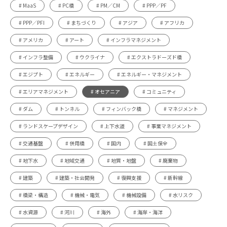
# MaaS
# PC橋
# PM／CM
# PPP／PF
# PPP／PFI
# まちづくり
# アジア
# アフリカ
# アメリカ
# アート
# インフラマネジメント
# インフラ整備
# ウクライナ
# エクストラドーズド橋
# エジプト
# エネルギー
# エネルギー・マネジメント
# エリアマネジメント
# オセアニア
# コミュニティ
# ダム
# トンネル
# フィンバック橋
# マネジメント
# ランドスケープデザイン
# 上下水道
# 事業マネジメント
# 交通基盤
# 併用橋
# 国内
# 国土保全
# 地下水
# 地域交通
# 地質・地盤
# 廃棄物
# 建築
# 建築・社会開発
# 復興支援
# 新幹線
# 橋梁・構造
# 機械・電気
# 機械設備
# 水リスク
# 水資源
# 河川
# 海外
# 海岸・海洋