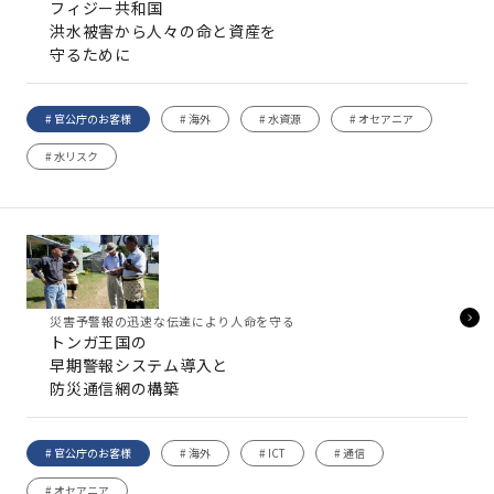
フィジー共和国
洪水被害から人々の命と資産を
守るために
# 官公庁のお客様
# 海外
# 水資源
# オセアニア
# 水リスク
災害予警報の迅速な伝達により人命を守る
トンガ王国の
早期警報システム導入と
防災通信網の構築
# 官公庁のお客様
# 海外
# ICT
# 通信
# オセアニア