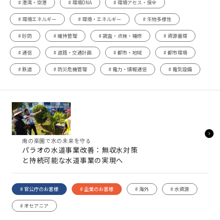
# 港湾・空港
# 環境DNA
# 環境アセス・保全
# 環境エネルギー
# 環境・エネルギー
# 生物多様性
# 砂防
# 維持管理
# 調査・点検・補修
# 資源循環
# 通信
# 道路・交通計画
# 都市・地域
# 都市環境
# 鉄道
# 防災危機管理
# 電力・情報通信
# 電気設備
南の楽園で水の未来を守る
パラオの水道事業改善：無収水対策
と持続可能な水道事業の実現へ
# 官公庁のお客様
# 企業のお客様
# 海外
# 水資源
# オセアニア