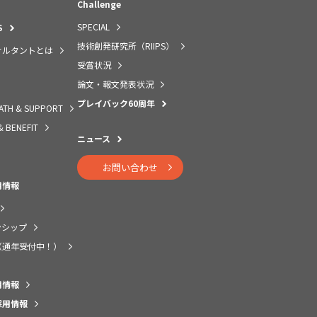
Challenge
SPECIAL
S
技術創発研究所（RIIPS）
サルタントとは
受賞状況
論文・報文発表状況
プレイバック60周年
ATH & SUPPORT
& BENEFIT
ニュース
お問い合わせ
用情報
ンシップ
（通年受付中！）
用情報
採用情報