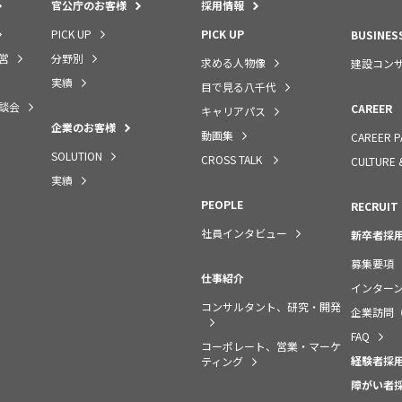
官公庁のお客様
採用情報
PICK UP
PICK UP
BUSINES
営
分野別
求める人物像
建設コン
実績
目で見る八千代
談会
CAREER
キャリアパス
企業のお客様
動画集
CAREER P
SOLUTION
CROSS TALK
CULTURE 
実績
PEOPLE
RECRUIT
社員インタビュー
新卒者採
募集要項
仕事紹介
インター
コンサルタント、研究・開発
企業訪問
FAQ
コーポレート、営業・マーケ
経験者採
ティング
障がい者