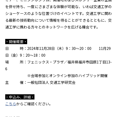
を併せ持ち、一度にさまざまな体験が可能な、いわば交通工学の
ショーケースのような位置づけのイベントです。交通工学に関わ
る最新の技術動向について情報を得ることができるとともに、交
通工学に携わる方々とのネットワークを広げる機会です。
・開催概要・
日 時：
2024
年
11
月
28
日（木）
9
：
30
～
20
：
00
11月
29
日（金）
9
：
20
～
18
：
00
場 所：フェニックス・プラザ／福井県福井市田原
1
丁目
13-
6
※会場参加とオンライン参加のハイブリッド開催
主 催：一般社団法人 交通工学研究会
・申込み、詳細・
こちら
からご確認ください。