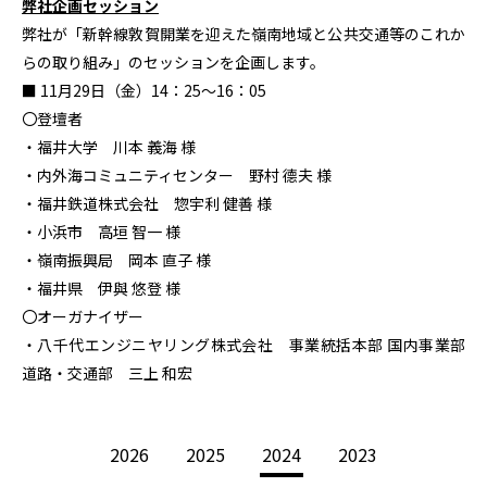
弊社企画セッション
弊社が「新幹線敦賀開業を迎えた嶺南地域と公共交通等のこれか
らの取り組み」のセッションを企画します。
■ 11月
29
日（金）
14
：
25
～
16
：
05
〇登壇者
・福井大学 川本 義海 様
・内外海コミュニティセンター 野村 德夫 様
・福井鉄道株式会社 惣宇利 健善 様
・小浜市 高垣 智一 様
・嶺南振興局 岡本 直子 様
・福井県 伊與 悠登 様
〇オーガナイザー
・八千代エンジニヤリング株式会社 事業統括本部 国内事業部
道路・交通部 三上 和宏
2026
2025
2024
2023