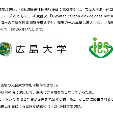
都台東区、代表取締役社長執行役員：高橋 努）は、広島大学瀬戸内C
研究論文「Elevated carbon dioxide does not inc
synthesis」＜海水の二酸化炭素濃度が増えても、藻場の光合成量は増大しない／
ので、お知らせいたします。
藻藻場の光合成の増加は期待できない。
い状態の海に適応して、海藻は光合成をおこなっているため。
カーボンの吸収と貯留が促進され気候変動（※1）が自然に緩和される
排出削減による気候変動緩和（※2）が最重要課題。
2