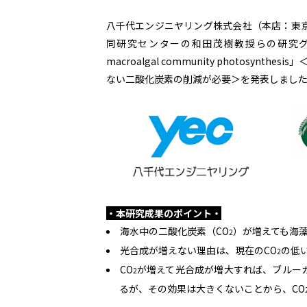
八千代エンジニヤリング株式会社（本店：東京
同研究センターの和田茂樹教授らの研究グループとともに、
macroalgal community photo
ない二酸化炭素の削減が必要＞を発表しました
・本研究成果のポイント・
海水中の二酸化炭素（CO
）が増えても海
2
光合成が増えない理由は、現在のCO
の低
2
CO
が増えて光合成が増大すれば、ブルー
2
るが、その効果は大きくないことから、CO