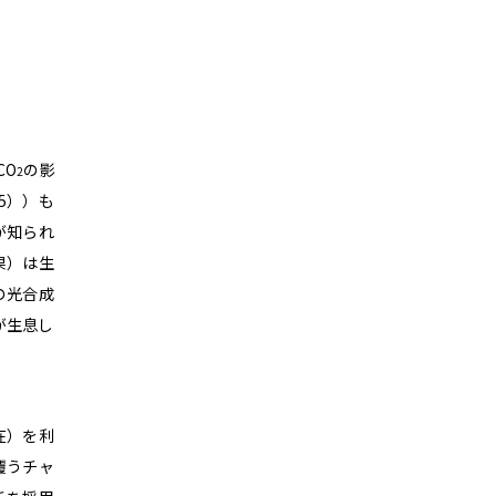
CO
の影
2
5））も
が知られ
果）は生
の光合成
が生息し
在）を利
覆うチャ