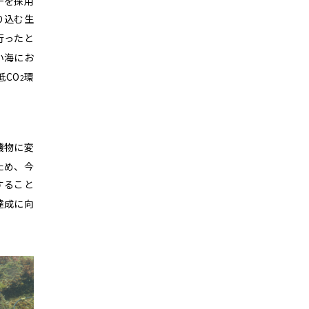
チを採用
り込む生
行ったと
い海にお
低CO
環
2
。
機物に変
ため、今
すること
達成に向