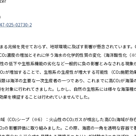
cer
)
247-025-02730-2
まる兆候を見せておらず、地球環境に及ぼす影響が懸念されています。
CO
濃度の増加とそれに伴う海水の化学的性質の変化（海洋酸性化（※
2
様性の低下や生態系機能の劣化など一般的に負の影響とみなされる現象
O
が増加することで、生態系の生産性が増大する可能性（CO
施肥効
2
2
類は海洋の主要な一次生産者の一つであり、これまでに高CO
が海藻
2
種を対象に行われてきました。しかし、自然の生態系には様々な海藻種
効果を検証することは行われていませんでした。
域（CO
シープ（※6）：火山性のCO
ガスが噴出した高CO
海域が存
2
2
2
O
の影響評価に取り組みました。この際、海底の一角を透明な容器で
2