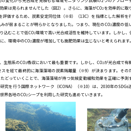
度の変化から光合成を見積もる環境モニタリング試験の2つのアプロー
効果は見られませんでした（図2）。さらに、海藻がCO
を効率的に取
2
を評価するため、炭素安定同位体（※8）（13C）を指標とした解析を
込みが弱まることが明らかとなりました。つまり、現在のCO
濃度の低
2
り込むことで低CO
環境で高い光合成活性を維持しています。しかし、
2
に、環境中のCO
濃度が増加しても施肥効果は生じないと考えられます
2
、生態系のCO
吸収において最も重要です。しかし、CO
が光合成で有
2
2
セスを経て最終的に海藻藻場の炭素隔離量（※9）が決まります。その
をたどっていくことで、海藻藻場が持つ気候変動緩和効果を正確に予測
研究を行う国際ネットワーク（ICONA）（※10）は、2030年のSDGs
世界各地のCO
シープを利用した研究も進めていきます。
2