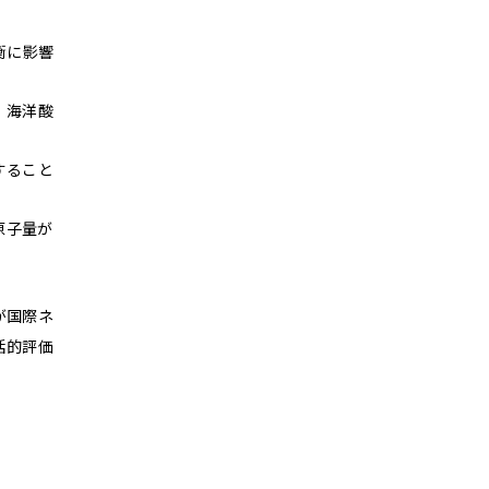
衡に影響
、海洋酸
すること
原子量が
が国際ネ
括的評価