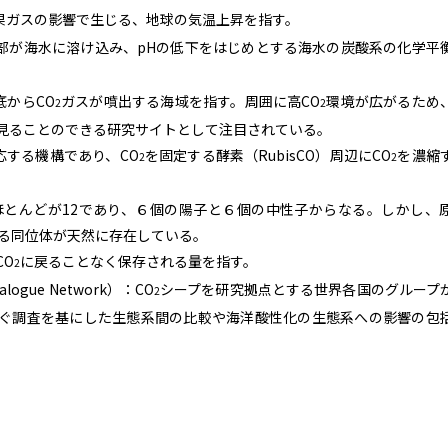
果ガスの影響で生じる、地球の気温上昇を指す。
部が海水に溶け込み、pHの低下をはじめとする海水の炭酸系の化学平
底からCO
ガスが噴出する海域を指す。周囲に高CO
環境が広がるため
2
2
見ることのできる研究サイトとして注目されている。
応する機構であり、CO
を固定する酵素（RubisCO）周辺にCO
を濃縮
2
2
ほとんどが12であり、６個の陽子と６個の中性子からなる。しかし、
なる同位体が天然に存在している。
CO
に戻ることなく保存される量を指す。
2
nalogue Network）：CO
シープを研究拠点とする世界各国のグループ
2
ぐ調査を基にした生態系間の比較や海洋酸性化の生態系への影響の包