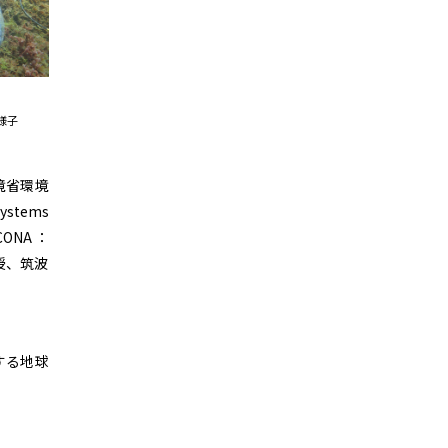
様子
境省環境
ystems
ONA：
授、筑波
する地球