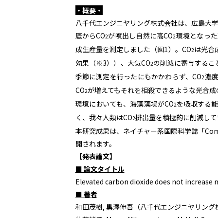
・概要・
八千代エンジニヤリング株式会社は、広島大学
底からCO
が噴出し自然に高CO
環境となった
2
2
成生産量を測定しました（図1）。CO
は光合
2
効果（※3））、大気CO
の削減に寄与するこ
2
季節に測定を行ったにもかかわらず、CO
濃
2
CO
が増えてもそれを相殺できるような光合成
2
環境においても、海藻藻場がCO
を吸収する
2
く、我々人類はCO
排出量を積極的に削減して
2
本研究成果は、ネイチャー系国際科学誌「Communic
開されます。
【発表論文】
■ 論文タイトル
Elevated carbon dioxide does not increas
■ 著者
和田茂樹
,
黒澤伸吾（八千代エンジニヤリング