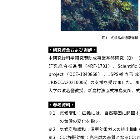
図1 式根島の通常海域
・研究資金および謝辞・
本研究は科学研究費助成事業基盤研究（B）（19
研究総合推進費（4RF-1701）、Scientific Commu
project（OCE-1840868）、JS
JPJSCCA20210006）の支援を受けま
大学の濱名誉教授、新島村漁協式根島支所、
・参考資料・
※1 気候変動：広義には、自然要因に起因
の気候の変化を指す。
※2 気候変動緩和：温室効果ガスの排出抑制
※3 CO
施肥効果：光合成の基質となるCO
2
2