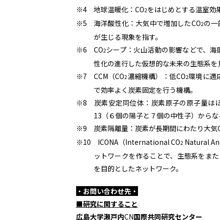
※4 地球温暖化：CO
をはじめとする温室効
2
※5 海洋酸性化：大気中で増加したCO
の一
2
が生じる現象を指す。
※6 CO
シープ：火山活動の影響などで、海
2
性化の進行した仮想的な未来の生態系を
※7 CCM（CO
濃縮機構）：低CO
環境に適
2
2
で効率よく炭素固定を行う機構。
※8 炭素安定同位体：炭素原子の原子量は
13（６個の陽子と７個の中性子）から
※9 炭素隔離量：炭素が長期間にわたり大気
※10 ICONA（International CO
Natural A
2
ットワークを作ることで、生態系をまた
を目的としたネットワーク。
・お問い合わせ先・
■研究に関すること
広島大学瀬戸内
CN
国際共同研究センター