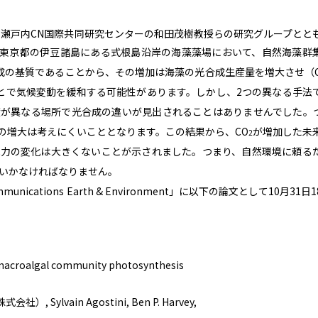
瀬戸内CN国際共同研究センターの和田茂樹教授らの研究グループとと
東京都の伊豆諸島にある式根島沿岸の海藻藻場において、自然海藻群
成の基質であることから、その増加は海藻の光合成生産量を増大させ（
とで気候変動を緩和する可能性があります。しかし、2つの異なる手法
度が異なる場所で光合成の違いが見出されることはありませんでした。
の増大は考えにくいこととなります。この結果から、CO
が増加した未
2
能力の変化は大きくないことが示されました。つまり、自然環境に頼る
いかなければなりません。
ations Earth & Environment」に以下の論文として10月31日
e macroalgal community photosynthesis
株式会社）
, Sylvain Agostini, Ben P. Harvey,