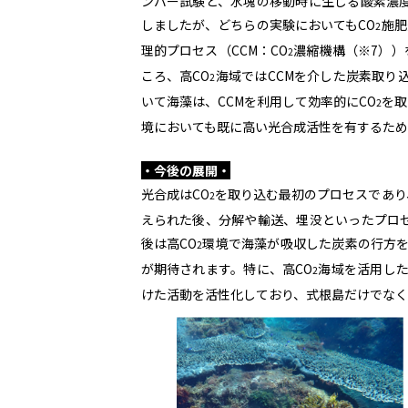
ンバー試験と、水塊の移動時に生じる酸素濃
しましたが、どちらの実験においてもCO
施肥
2
理的プロセス（CCM：CO
濃縮機構（※7））
2
ころ、高CO
海域ではCCMを介した炭素取り
2
いて海藻は、CCMを利用して効率的にCO
を取
2
境においても既に高い光合成活性を有するため
・今後の展開・
光合成はCO
を取り込む最初のプロセスであり
2
えられた後、分解や輸送、埋没といったプロ
後は高CO
環境で海藻が吸収した炭素の行方
2
が期待されます。特に、高CO
海域を活用した
2
けた活動を活性化しており、式根島だけでなく