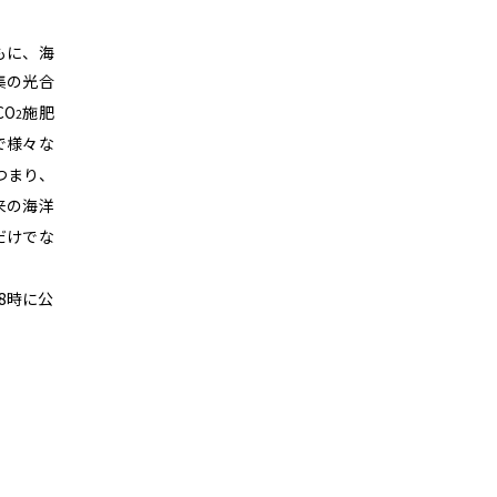
もに、海
集の光合
CO
施肥
2
で様々な
つまり、
来の海洋
だけでな
18時に公