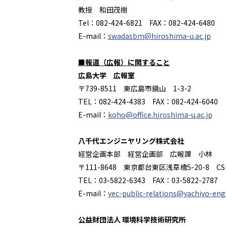
教授 和田茂樹
Tel：
082-424-6821
FAX
：
082-424-6480
E-mail：
swadasbm@hiroshima-u.ac.jp
■報道（広報）に関すること
広島大学 広報室
〒
739-8511
東広島市鏡山
1-3-2
TEL：
082-424-4383
FAX
：
082-424-6040
E-mail：
koho@office.hiroshima-u.ac.jp
八千代エンジニヤリング株式会社
経営企画本部 経営企画部 広報課 小林
〒
111-8648
東京都台東区浅草橋
5-20-8
CS
TEL：
03-5822-6343
FAX
：
03-5822-2787
E-mail：
yec-public-relations@yachiyo-eng.
公益財団法人 環境科学技術研究所