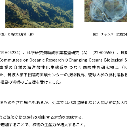
（左）と高CO
海域（右）
図2 チャンバー試験の
2
H04234）、科学研究費助成事業基盤研究（A）（22H00555）、環
ttee on Oceanic ResearchのChanging Oceans Biological S
PS拠点形成事業の自然の海洋酸性化生態系をつなぐ国際共同研究拠点（IC
した。また、筑波大学下田臨海実験センターの技術職員、琉球大学の藤村准教
式根島の皆様のご支援を受けました。
するものも含む場合もあるが、近年では地球温暖化など人間活動に起因
など気候変動の進行を抑制する対策を意味する。
が増加することで、植物の生産力が増大すること。