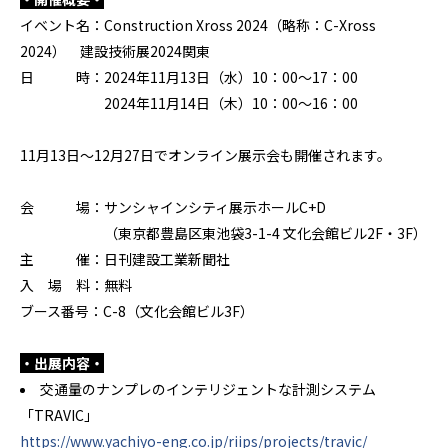
イベント名：
Construction Xross 2024
（略称：
C-Xross
2024
） 建設技術展
2024
関東
日 時：
2024
年
11
月
13
日（水）
10
：
00
～
17
：
00
2024年
11
月
14
日（木）
10
：
00
～
16
：
00
11月
13
日～
12
月
27
日でオンライン展示会も開催されます。
会 場：サンシャインシティ展示ホール
C+D
（東京都豊島区東池袋
3-1-4
文化会館ビル
2F
・
3F
）
主 催：日刊建設工業新聞社
入 場 料：無料
ブース番号：
C-8
（文化会館ビル
3F
）
・出展内容・
交通量のナンプレのインテリジェントな計測システム
「
TRAVIC
」
https://www.yachiyo-eng.co.jp/riips/projects/travic/