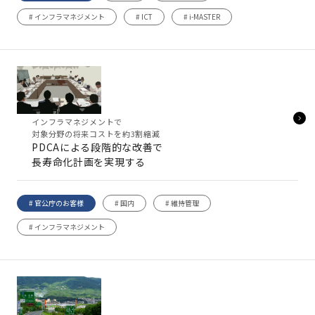
# インフラマネジメント
# ICT
# i-MASTER
インフラマネジメントで
対象分野の将来コストを約3割縮減
PDCAによる段階的な改善で
長寿命化計画を実現する
# 官公庁のお客様
# 国内
# 維持管理
# インフラマネジメント