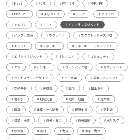
# MaaS
# PC橋
# PM／CM
# PPP／PF
# PPP／PFI
# まちづくり
# アジア
# アフリカ
# アメリカ
# アート
# インフラマネジメント
# インフラ整備
# ウクライナ
# エクストラドーズド橋
# エジプト
# エネルギー
# エネルギー・マネジメント
# エリアマネジメント
# オセアニア
# コミュニティ
# ダム
# トンネル
# フィンバック橋
# マネジメント
# ランドスケープデザイン
# 上下水道
# 事業マネジメント
# 交通基盤
# 併用橋
# 国内
# 国土保全
# 地下水
# 地域交通
# 地質・地盤
# 廃棄物
# 建築
# 建築・社会開発
# 復興支援
# 新幹線
# 橋梁・構造
# 機械・電気
# 機械設備
# 水リスク
# 水資源
# 河川
# 海外
# 海岸・海洋