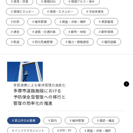
# 港湾・空港
# 環境DNA
# 環境アセス・保全
# 環境エネルギー
# 環境・エネルギー
# 生物多様性
# 砂防
# 維持管理
# 調査・点検・補修
# 資源循環
# 通信
# 道路・交通計画
# 都市・地域
# 都市環境
# 鉄道
# 防災危機管理
# 電力・情報通信
# 電気設備
官民連携による維持管理の高度化
多摩市道路施設における
予防保全型管理への移行と
管理の効率化の推進
# 官公庁のお客様
# 国内
# 維持管理
# 橋梁・構造
# インフラマネジメント
# PPP／PF
# 調査・点検・補修