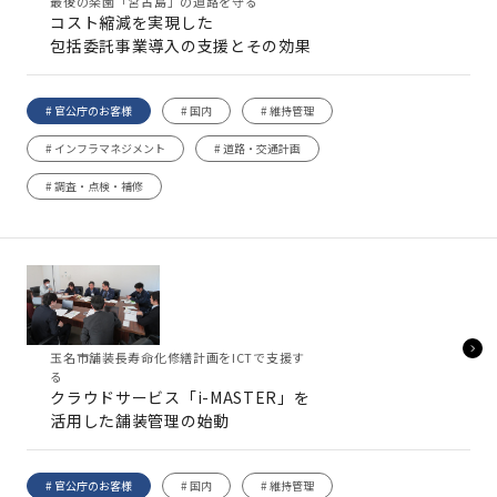
最後の楽園「宮古島」の道路を守る
コスト縮減を実現した
包括委託事業導入の支援とその効果
# 官公庁のお客様
# 国内
# 維持管理
# インフラマネジメント
# 道路・交通計画
# 調査・点検・補修
玉名市舗装長寿命化修繕計画をICTで支援す
る
クラウドサービス「i-MASTER」を
活用した舗装管理の始動
# 官公庁のお客様
# 国内
# 維持管理