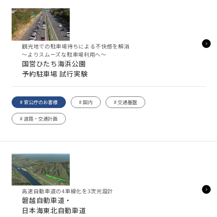
観光地での駐車場待ちによる不快感を解消
～よりスムーズな駐車場利用へ～
国営ひたち海浜公園
予約駐車場 試行実験
# 官公庁のお客様
# 国内
# 交通基盤
# 道路・交通計画
高速自動車道の4車線化を3次元設計
磐越自動車道・
日本海東北自動車道