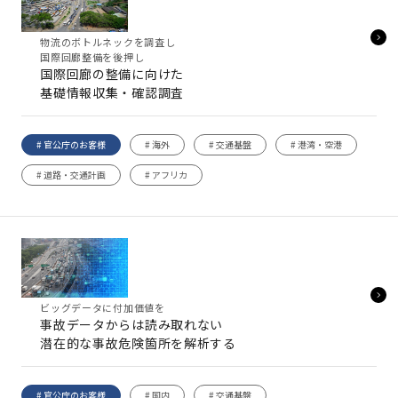
物流のボトルネックを調査し
国際回廊整備を後押し
国際回廊の整備に向けた
基礎情報収集・確認調査
# 官公庁のお客様
# 海外
# 交通基盤
# 港湾・空港
# 道路・交通計画
# アフリカ
ビッグデータに付加価値を
事故データからは読み取れない
潜在的な事故危険箇所を解析する
# 官公庁のお客様
# 国内
# 交通基盤