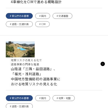
4車線化をCIMで進める概略設計
# 官公庁のお客様
# 国内
# 交通基盤
# 道路・交通計画
# CIM
地質リスクの見える化で
道路事業の円滑な推進
山陰道「三隅・益田道路」、
「福光・浅利道路」
中国地方整備局初の道路事業に
おける地質リスクの見える化
# 官公庁のお客様
# 国内
# 地質・地盤
# 道路・交通計画