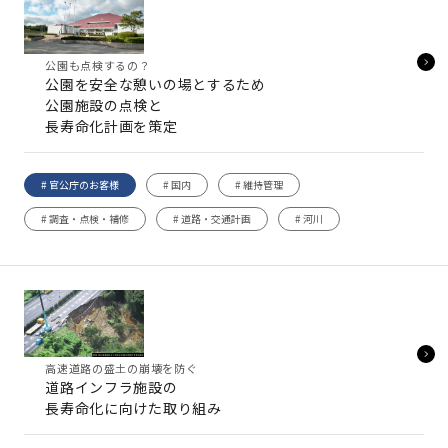
公園も点検するの？
公園を安全な憩いの場とするため
公園施設の点検と
長寿命化計画を策定
# 官公庁のお客様
# 国内
# 維持管理
# 調査・点検・補修
# 道路・交通計画
# 河川
高速道路の盛土の崩壊を防ぐ
道路インフラ施設の
長寿命化に向けた取り組み