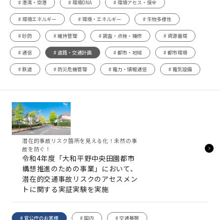
# 港湾・空港
# 環境DNA
# 環境アセス・保全
# 環境エネルギー
# 環境・エネルギー
# 生物多様性
# 砂防
# 維持管理
# 調査・点検・補修
# 資源循環
# 通信
# 道路・交通計画
# 都市・地域
# 都市環境
# 鉄道
# 防災危機管理
# 電力・情報通信
# 電気設備
潜在的事故リスク箇所を見える化！未然の事
故を防ぐ！
令和4年度「大和平野中央田園都市
構想推進のための事業」において、
潜在的交通事故リスクのアセスメン
トに関する実証実験を実施
# 官公庁のお客様
# 国内
# 交通基盤