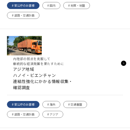
# 官公庁のお客様
# 国内
# 地質・地盤
# 道路・交通計画
内陸部の弱点を克服して
継続的な経済発展を果たすために
アジア地域
ハノイ・ビエンチャン
連結性強化にかかる情報収集・
確認調査
# 官公庁のお客様
# 海外
# 交通基盤
# 道路・交通計画
# アジア