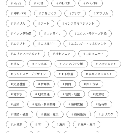
# MaaS
# PC橋
# PM／CM
# PPP／PF
# PPP／PFI
# まちづくり
# アジア
# アフリカ
# アメリカ
# アート
# インフラマネジメント
# インフラ整備
# ウクライナ
# エクストラドーズド橋
# エジプト
# エネルギー
# エネルギー・マネジメント
# エリアマネジメント
# オセアニア
# コミュニティ
# ダム
# トンネル
# フィンバック橋
# マネジメント
# ランドスケープデザイン
# 上下水道
# 事業マネジメント
# 交通基盤
# 併用橋
# 国内
# 国土保全
# 地下水
# 地域交通
# 地質・地盤
# 廃棄物
# 建築
# 建築・社会開発
# 復興支援
# 新幹線
# 橋梁・構造
# 機械・電気
# 機械設備
# 水リスク
# 水資源
# 河川
# 海外
# 海岸・海洋